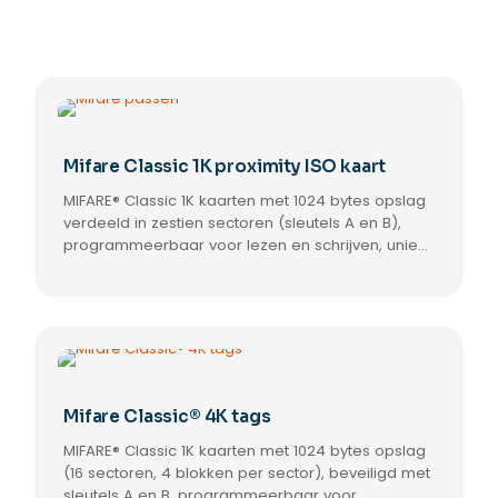
Mifare Classic 1K proximity ISO kaart
MIFARE® Classic 1K kaarten met 1024 bytes opslag
verdeeld in zestien sectoren (sleutels A en B),
programmeerbaar voor lezen en schrijven, uniek
CSN uitleesbaar door Multiformat lezers;
verpakking 10 of set van 500.
Mifare Classic® 4K tags
MIFARE® Classic 1K kaarten met 1024 bytes opslag
(16 sectoren, 4 blokken per sector), beveiligd met
sleutels A en B, programmeerbaar voor