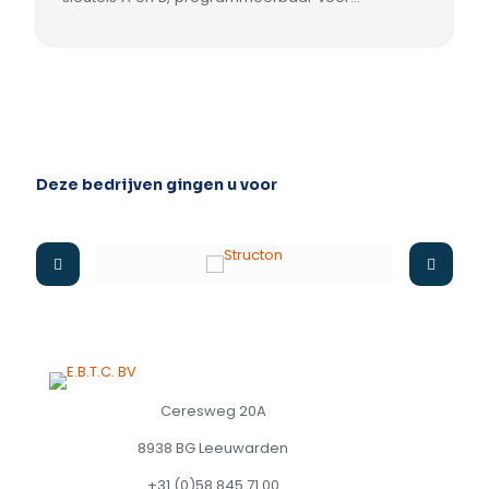
lezen/schrijven, CSN uitleesbaar door Multiformat
en PaxLock; verpakking van 10 stuks.
Deze bedrijven gingen u voor
Ceresweg 20A
8938 BG Leeuwarden
+31 (0)58 845 71 00