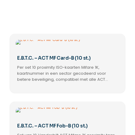
E.B.T.C. – ACT MF Card-B (10 st.)
Per set 10 proximity ISO-kaarten Mifare 1K,
kaartnummer in een sector gecodeerd voor
betere beveiliging, compatibel met alle ACT
Mifare lezers en verpakt per 10 stuks.
E.B.T.C. – ACT MF Fob-B (10 st.)