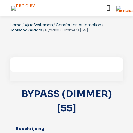
Home
/
Ajax Systemen
/
Comfort en automation
/
Lichtschakelaars
/
Bypass (Dimmer) [55]
BYPASS (DIMMER)
[55]
Beschrijving