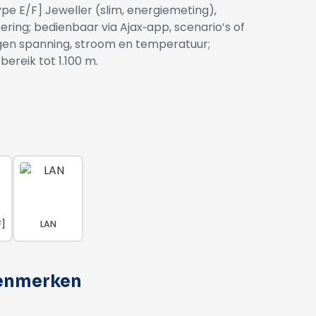
ype E/F] Jeweller (slim, energiemeting),
ering; bedienbaar via Ajax‑app, scenario’s of
gen spanning, stroom en temperatuur;
ereik tot 1.100 m.
F]
LAN
kenmerken