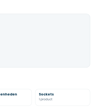
eenheden
Sockets
1 product