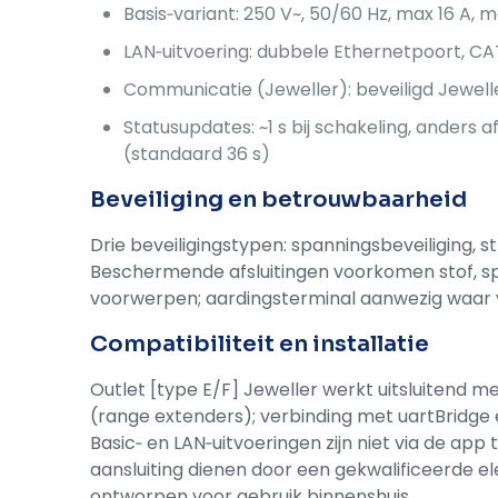
Basis‑variant: 250 V~, 50/60 Hz, max 16 A, m
LAN‑uitvoering: dubbele Ethernetpoort, CA
Communicatie (Jeweller): beveiligd Jewelle
Statusupdates: ~1 s bij schakeling, anders a
(standaard 36 s)
Beveiliging en betrouwbaarheid
Drie beveiligingstypen: spanningsbeveiliging, 
Beschermende afsluitingen voorkomen stof, 
voorwerpen; aardingsterminal aanwezig waar 
Compatibiliteit en installatie
Outlet [type E/F] Jeweller werkt uitsluitend m
(range extenders); verbinding met uartBridge 
Basic‑ en LAN‑uitvoeringen zijn niet via de app 
aansluiting dienen door een gekwalificeerde el
ontworpen voor gebruik binnenshuis.