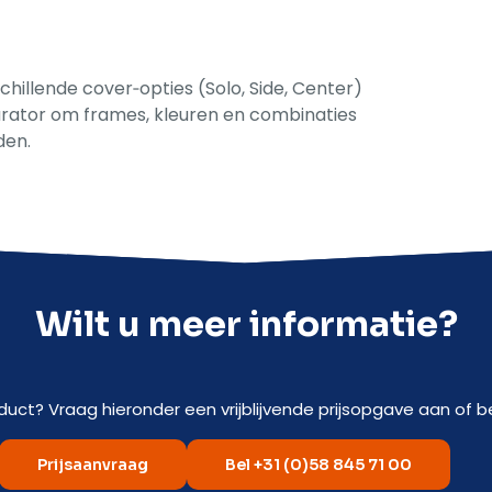
illende cover‑opties (Solo, Side, Center)
urator om frames, kleuren en combinaties
den.
Wilt u meer informatie?
duct? Vraag hieronder een vrijblijvende prijsopgave aan of be
Prijsaanvraag
Bel +31 (0)58 845 71 00