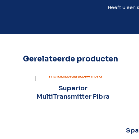
Heeft u een 
Gerelateerde producten
onCam
Superior
ller
MultiTransmitter Fibra
Spa