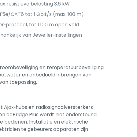
ax resistieve belasting 3,6 kW
T5e/CAT6 tot 1 Gbit/s (max. 100 m)
r‑protocol, tot 1.100 m open veld
fhankelijk van Jeweller‑instellingen
stroombeveiliging en temperatuurbeveiliging.
spatwater en onbedoeld inbrengen van
van toepassing.
et Ajax‑hubs en radiosignaalversterkers
en ocBridge Plus wordt niet ondersteund.
te bedienen. Installatie en elektrische
ektricien te gebeuren; apparaten zijn