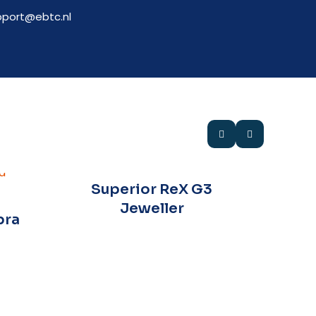
pport@ebtc.nl
Superior ReX G3
Jeweller
bra