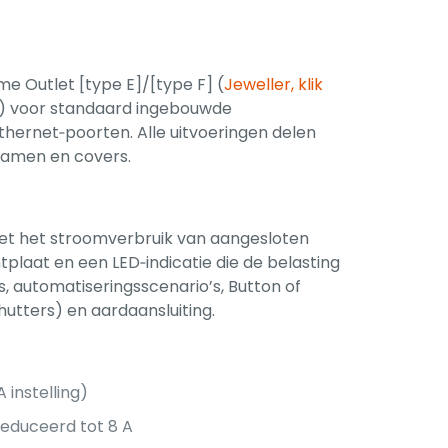
mme Outlet [type E]/[type F] (
Jeweller, klik
ic) voor standaard ingebouwde
ernet‑poorten. Alle uitvoeringen delen
ramen en covers.
eet het stroomverbruik van aangesloten
plaat en een LED‑indicatie die de belasting
s, automatiseringsscenario’s, Button of
utters) en aardaansluiting.
 instelling)
educeerd tot 8 A