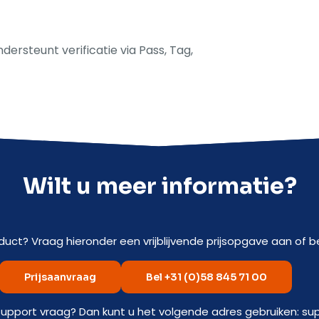
ersteunt verificatie via Pass, Tag,
Wilt u meer informatie?
duct? Vraag hieronder een vrijblijvende prijsopgave aan of be
Prijsaanvraag
Bel +31 (0)58 845 71 00
support vraag? Dan kunt u het volgende adres gebruiken: su