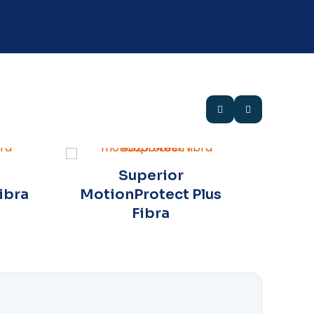
Ex
Superior
ibra
MotionProtect Plus
Fibra