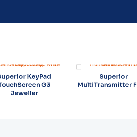
Superior KeyPad
Superior
TouchScreen G3
MultiTransmitter F
Jeweller