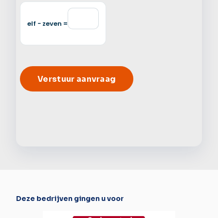
elf − zeven =
Alter
Deze bedrijven gingen u voor