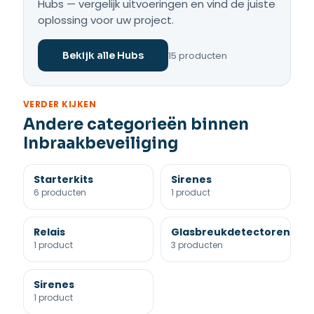
Hubs — vergelijk uitvoeringen en vind de juiste
oplossing voor uw project.
15 producten
Bekijk alle Hubs
VERDER KIJKEN
Andere categorieën binnen
Inbraakbeveiliging
Starterkits
Sirenes
6 producten
1 product
Relais
Glasbreukdetectoren
1 product
3 producten
Sirenes
1 product