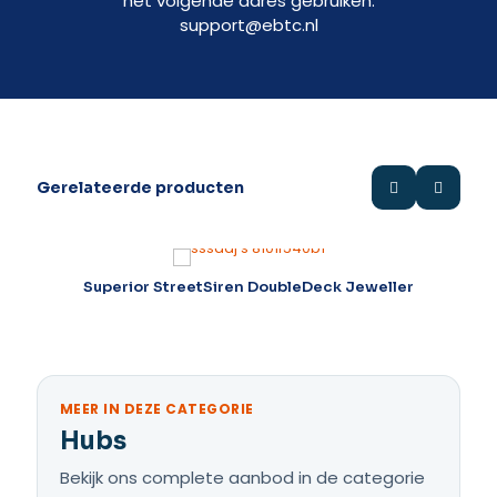
het volgende adres gebruiken:
support@ebtc.nl
Gerelateerde producten
Superior StreetSiren DoubleDeck Jeweller
Su
MEER IN DEZE CATEGORIE
Hubs
Bekijk ons complete aanbod in de categorie