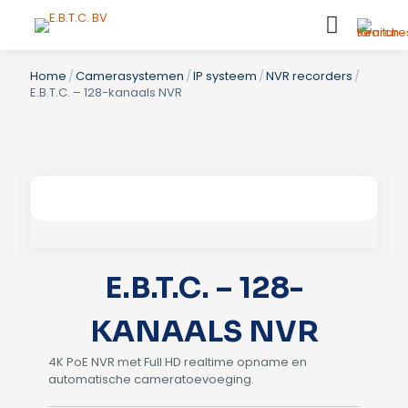
Home
/
Camerasystemen
/
IP systeem
/
NVR recorders
/
E.B.T.C. – 128-kanaals NVR
E.B.T.C. – 128-
KANAALS NVR
4K PoE NVR met Full HD realtime opname en
automatische cameratoevoeging.