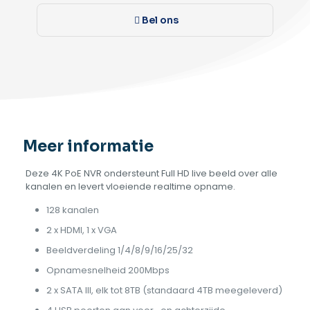
Bel ons
Meer informatie
Deze 4K PoE NVR ondersteunt Full HD live beeld over alle
kanalen en levert vloeiende realtime opname.
128 kanalen
2 x HDMI, 1 x VGA
Beeldverdeling 1/4/8/9/16/25/32
Opnamesnelheid 200Mbps
2 x SATA III, elk tot 8TB (standaard 4TB meegeleverd)