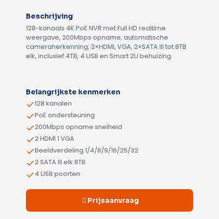
Beschrijving
128-kanaals 4K PoE NVR met Full HD realtime
weergave, 200Mbps opname, automatische
cameraherkenning, 2×HDMI, VGA, 2×SATA III tot 8TB
elk, inclusief 4TB, 4 USB en Smart 2U behuizing.
Alternative:
Belangrijkste kenmerken
128 kanalen
PoE ondersteuning
200Mbps opname snelheid
2 HDMI 1 VGA
Beeldverdeling 1/4/8/9/16/25/32
2 SATA III elk 8TB
4 USB poorten
Prijsaanvraag