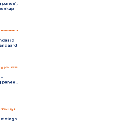
 paneel,
genkap
andaard
tandaard
 –
 paneel,
reidings