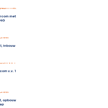
tercom met
/4G
l, inbouw
com v.v. 1
l, opbouw
ap