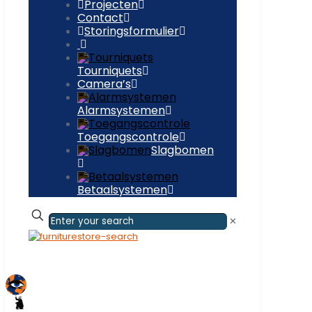
Projecten
Contact
Storingsformulier
Tourniquets
Camera’s
Alarmsystemen
Toegangscontrole
Slagbomen
Betaalsystemen
✕