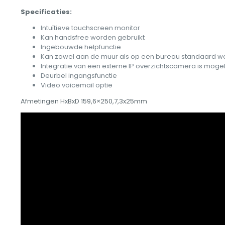
Specificaties:
Intuïtieve touchscreen monitor
Kan handsfree worden gebruikt
Ingebouwde helpfunctie
Kan zowel aan de muur als op een bureau standaard 
Integratie van een externe IP overzichtscamera is mogel
Deurbel ingangsfunctie
Video voicemail optie
Afmetingen HxBxD 159,6×250,7,3x25mm