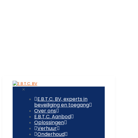
✕
E.B.T.C. BV, experts in
beveiliging en toegang
Over ons
E.B.T.C. Aanbod
Oplossingen
Verhuur
Onderhoud