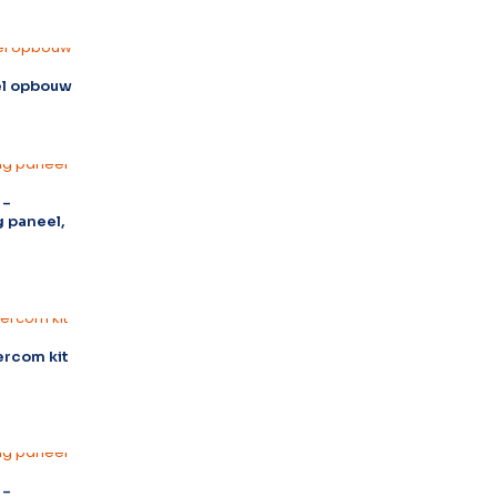
el opbouw
 –
 paneel,
tercom kit
 –