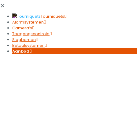
✕
Tourniquets
Alarmsystemen
Camera’s
Toegangscontrole
Slagbomen
Betaalsystemen
Aanbod