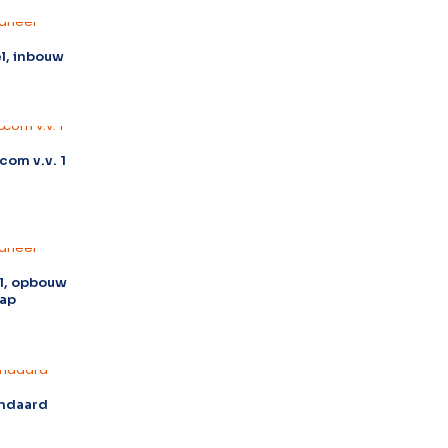
l, inbouw
com v.v. 1
l, opbouw
ap
andaard