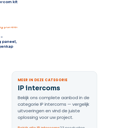
tercom kit
 –
 paneel,
genkap
MEER IN DEZE CATEGORIE
IP intercoms
Bekijk ons complete aanbod in de
categorie IP intercoms — vergelijk
uitvoeringen en vind de juiste
oplossing voor uw project.
Bekijk alle IP intercoms
23 producten