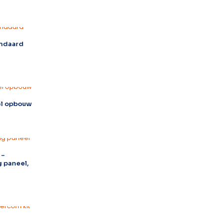
andaard
el opbouw
 –
 paneel,