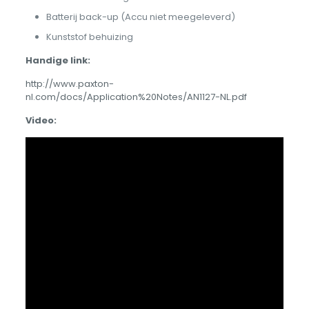
Batterij back-up (Accu niet meegeleverd)
Kunststof behuizing
Handige link:
http://www.paxton-
nl.com/docs/Application%20Notes/AN1127-NL.pdf
Video: