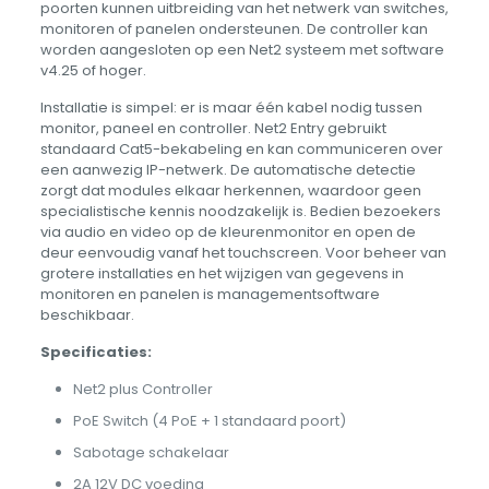
poorten kunnen uitbreiding van het netwerk van switches,
monitoren of panelen ondersteunen. De controller kan
worden aangesloten op een Net2 systeem met software
v4.25 of hoger.
Installatie is simpel: er is maar één kabel nodig tussen
monitor, paneel en controller. Net2 Entry gebruikt
standaard Cat5-bekabeling en kan communiceren over
een aanwezig IP-netwerk. De automatische detectie
zorgt dat modules elkaar herkennen, waardoor geen
specialistische kennis noodzakelijk is. Bedien bezoekers
via audio en video op de kleurenmonitor en open de
deur eenvoudig vanaf het touchscreen. Voor beheer van
grotere installaties en het wijzigen van gegevens in
monitoren en panelen is managementsoftware
beschikbaar.
Specificaties:
Net2 plus Controller
PoE Switch (4 PoE + 1 standaard poort)
Sabotage schakelaar
2A 12V DC voeding