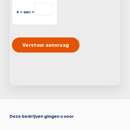
4 × een =
Alter
Deze bedrijven gingen u voor