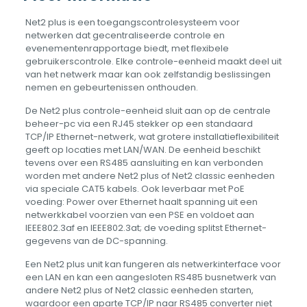
Net2 plus is een toegangscontrolesysteem voor
netwerken dat gecentraliseerde controle en
evenementenrapportage biedt, met flexibele
gebruikerscontrole. Elke controle-eenheid maakt deel uit
van het netwerk maar kan ook zelfstandig beslissingen
nemen en gebeurtenissen onthouden.
De Net2 plus controle-eenheid sluit aan op de centrale
beheer-pc via een RJ45 stekker op een standaard
TCP/IP Ethernet-netwerk, wat grotere installatieflexibiliteit
geeft op locaties met LAN/WAN. De eenheid beschikt
tevens over een RS485 aansluiting en kan verbonden
worden met andere Net2 plus of Net2 classic eenheden
via speciale CAT5 kabels. Ook leverbaar met PoE
voeding: Power over Ethernet haalt spanning uit een
netwerkkabel voorzien van een PSE en voldoet aan
IEEE802.3af en IEEE802.3at; de voeding splitst Ethernet-
gegevens van de DC-spanning.
Een Net2 plus unit kan fungeren als netwerkinterface voor
een LAN en kan een aangesloten RS485 busnetwerk van
andere Net2 plus of Net2 classic eenheden starten,
waardoor een aparte TCP/IP naar RS485 converter niet