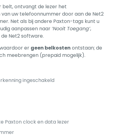
 belt, ontvangt de lezer het
s
van uw telefoonnummer door aan de Net2
r. Net als bij andere Paxton-tags kunt u
nvoudig aanpassen naar
‘Nooit Toegang’
,
n de Net2 software.
, waardoor er
geen belkosten
ontstaan; de
ch meebrengen (prepaid mogelijk).
rkenning ingeschakeld
r
e Paxton clock en data lezer
nummer