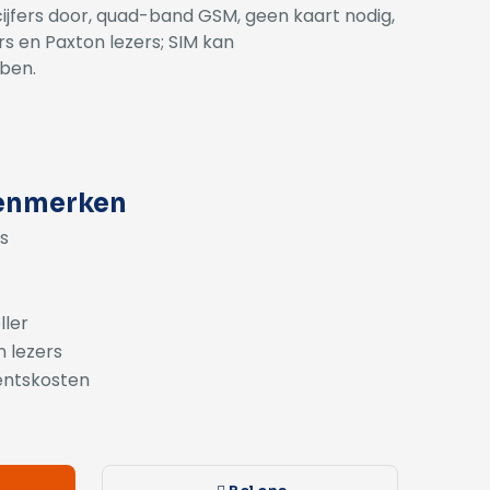
 cijfers door, quad-band GSM, geen kaart nodig,
s en Paxton lezers; SIM kan
ben.
kenmerken
rs
ller
 lezers
entskosten