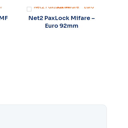
-MF
Net2 PaxLock Mifare –
Mif
Euro 92mm