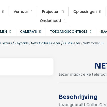
Verhuur
Projecten
Oplossingen
Onderhoud
EMEN
CAMERA’S
TOEGANGSCONTROLE
SL
2 Lezers / Keypads
/
Net2 Caller ID lezer / GSM kiezer
/
Net2 Caller ID
NE
Lezer maakt elke telefoon
Beschrijving
Lezer gebruikt Caller ID 