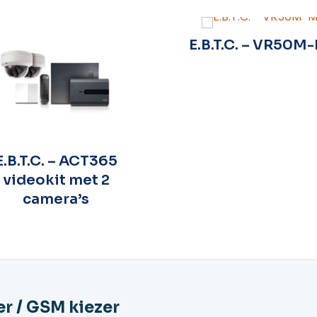
E.B.T.C. – VR50M
E.B.T.C. – ACT365
videokit met 2
camera’s
er / GSM kiezer