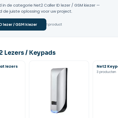
in de categorie Net2 Caller ID lezer / GSM kiezer —
nd de juiste oplossing voor uw project.
1 product
ID lezer / GSM kiezer
 Lezers / Keypads
at lezers
Net2 Keyp
3 producten