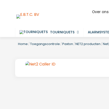
Over ons
TOURNIQUETS
ALARMSYST
Home
/
Toegangscontrole
/
Paxton
/
NET2 producten
/
Net