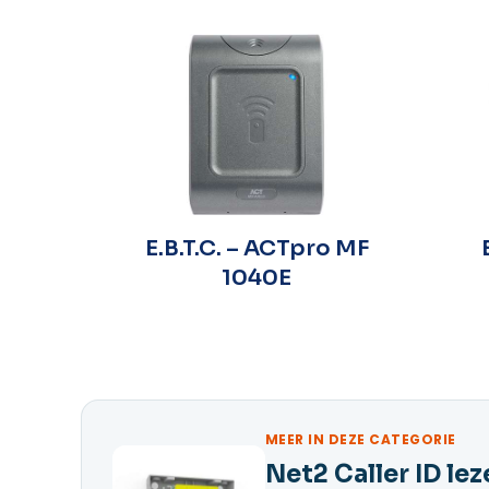
eur
E.B.T.C. – ACTpro MF
er
1040E
MEER IN DEZE CATEGORIE
Net2 Caller ID lez