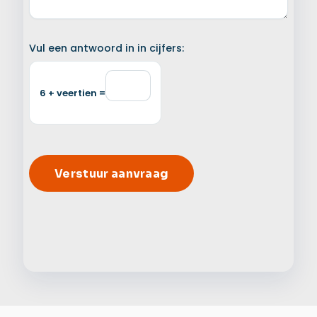
Vul een antwoord in in cijfers:
6 + veertien =
Alter