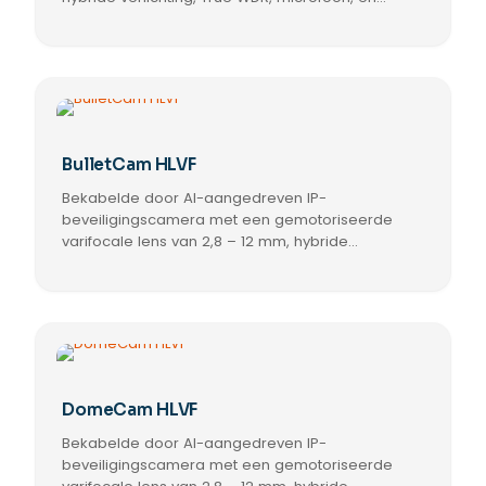
de
PoE/12 V. Voor gebruik binnen en buiten.
Dit
productpagina
product
heeft
meerdere
variaties.
Deze
optie
BulletCam HLVF
kan
Bekabelde door AI-aangedreven IP-
gekozen
worden
beveiligingscamera met een gemotoriseerde
op
varifocale lens van 2,8 – 12 mm, hybride
de
verlichting, True WDR, in/uitgangen voor audio en
Dit
productpagina
alarmen, microfoon, en PoE/12 V. Voor gebruik
product
binnen en buiten.
heeft
meerdere
variaties.
Deze
optie
DomeCam HLVF
kan
Bekabelde door AI-aangedreven IP-
gekozen
worden
beveiligingscamera met een gemotoriseerde
op