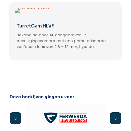
heeft
meerdere
variaties.
Deze
optie
TurretCam HLVF
kan
Bekabelde door AI-aangedreven IP-
gekozen
worden
beveiligingscamera met een gemotoriseerde
op
varifocale lens van 2,8 – 12 mm, hybride
de
verlichting, True WDR, in/uitgangen voor audio en
Dit
productpagina
alarmen, microfoon, en PoE/12 V. Voor gebruik
product
binnen en buiten.
heeft
meerdere
variaties.
Deze
optie
kan
Deze bedrijven gingen u voor
gekozen
worden
op
de
productpagina