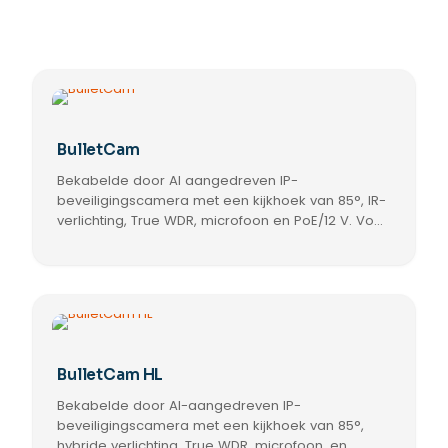
BulletCam
Bekabelde door AI aangedreven IP-
beveiligingscamera met een kijkhoek van 85°, IR-
verlichting, True WDR, microfoon en PoE/12 V. Voor
gebruik binnen en buiten.
Dit
product
heeft
meerdere
variaties.
Deze
optie
BulletCam HL
kan
Bekabelde door AI-aangedreven IP-
gekozen
worden
beveiligingscamera met een kijkhoek van 85°,
op
hybride verlichting, True WDR, microfoon, en