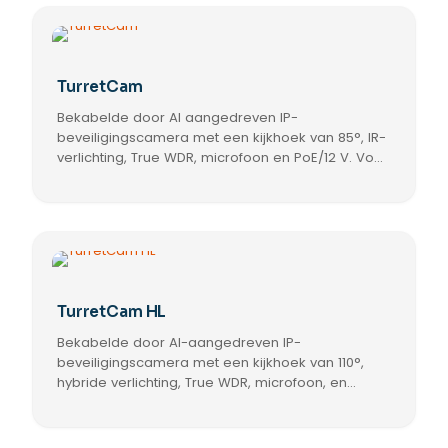
heeft
meerdere
variaties.
Deze
optie
TurretCam
kan
Bekabelde door AI aangedreven IP-
gekozen
worden
beveiligingscamera met een kijkhoek van 85°, IR-
op
verlichting, True WDR, microfoon en PoE/12 V. Voor
de
gebruik binnen en buiten.
Dit
productpagina
product
heeft
meerdere
variaties.
Deze
optie
TurretCam HL
kan
Bekabelde door AI-aangedreven IP-
gekozen
worden
beveiligingscamera met een kijkhoek van 110°,
op
hybride verlichting, True WDR, microfoon, en
de
PoE/12 V. Voor gebruik binnen en buiten.
Dit
productpagina
product