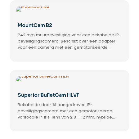
MountCam B2
242 mm muurbevestiging voor een bekabelde IP-
beveiligingscamera. Beschikt over een adapter
voor een camera met een gemotoriseerde
varifocale lens.
Superior BulletCam HLVF
Bekabelde door AI aangedreven IP-
beveiligingscamera met een gemotoriseerde
varifocale P-Iris-lens van 2,8 – 12 mm, hybride
verlichting, True WDR, ingebouwde microfoon en
Dit
luidspreker, in-/uitgangen voor audio en alarmen
product
en PoE/12 V. Voor gebruik binnen en buiten.