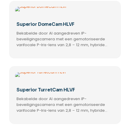
heeft
meerdere
variaties.
Deze
optie
Superior DomeCam HLVF
kan
Bekabelde door AI aangedreven IP-
gekozen
worden
beveiligingscamera met een gemotoriseerde
op
varifocale P-Iris-lens van 2,8 – 12 mm, hybride
de
verlichting, True WDR, ingebouwde microfoon en
Dit
productpagina
luidspreker, in-/uitgangen voor audio en alarmen
product
en PoE/12 V. Voor gebruik binnen en buiten.
heeft
meerdere
variaties.
Deze
optie
Superior TurretCam HLVF
kan
Bekabelde door AI aangedreven IP-
gekozen
worden
beveiligingscamera met een gemotoriseerde
op
varifocale P-Iris-lens van 2,8 – 12 mm, hybride
de
verlichting, True WDR, ingebouwde microfoon en
Dit
productpagina
luidspreker, in-/uitgangen voor audio en alarmen
product
en PoE/12 V. Voor gebruik binnen en buiten.