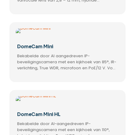
varifocale lens van 2,8 – 12 mm, hybride
de
verlichting, True WDR, in/uitgangen voor audio en
Dit
productpagina
alarmen, microfoon, en PoE/12 V. Voor gebruik
product
binnen en buiten.
heeft
meerdere
variaties.
Deze
optie
DomeCam Mini
kan
Bekabelde door AI aangedreven IP-
gekozen
worden
beveiligingscamera met een kijkhoek van 85°, IR-
op
verlichting, True WDR, microfoon en PoE/12 V. Voor
de
gebruik binnen en buiten.
Dit
productpagina
product
heeft
meerdere
variaties.
Deze
optie
DomeCam Mini HL
kan
Bekabelde door AI-aangedreven IP-
gekozen
worden
beveiligingscamera met een kijkhoek van 110°,