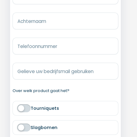
Achternaam
A
Telefoonnummer
l
t
e
r
n
Gelieve uw bedrijfsmail gebruiken
a
t
i
Over welk product gaat het?
v
e
:
Tourniquets
Slagbomen