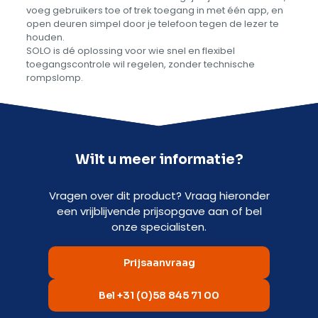
voeg gebruikers toe of trek toegang in met één app, en
open deuren simpel door je telefoon tegen de lezer te
houden.
SOLO is dé oplossing voor wie snel en flexibel
toegangscontrole wil regelen, zonder technische
rompslomp.
Wilt u meer informatie?
Vragen over dit product? Vraag hieronder
een vrijblijvende prijsopgave aan of bel
onze specialisten.
Prijsaanvraag
Bel +31 (0)58 845 71 00