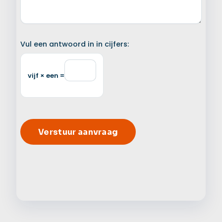
Vul een antwoord in in cijfers:
vijf × een =
Alter