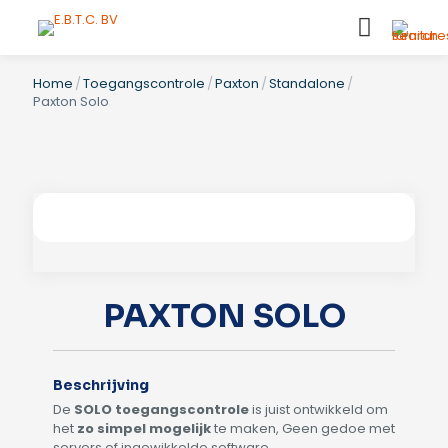
Home
/
Toegangscontrole
/
Paxton
/
Standalone
/
Paxton Solo
PAXTON SOLO
Beschrijving
De
SOLO toegangscontrole
is juist ontwikkeld om
het
zo simpel mogelijk
te maken, Geen gedoe met
servers of ingewikkelde software.