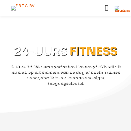
24-UURS
FITNESS
E.B.T.C. BV "24 uurs sportschool" concept. Wie wil dit
nu niet, op elk moment van de dag of nacht trainen
door gebruik te maken van een eigen
toegangssleutel.