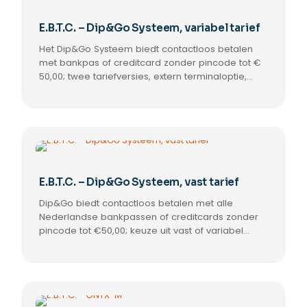
E.B.T.C. – Dip&Go Systeem, variabel tarief
Het Dip&Go Systeem biedt contactloos betalen
met bankpas of creditcard zonder pincode tot €
50,00; twee tariefversies, extern terminaloptie,
telfunctie, afstandsbeheer en
transactierapportage voor flexibele
parkeermetingen.
E.B.T.C. – Dip&Go Systeem, vast tarief
Dip&Go biedt contactloos betalen met alle
Nederlandse bankpassen of creditcards zonder
pincode tot €50,00; keuze uit vast of variabel
tarief, aanpasbare tarieven, externe terminal,
telfunctie, afstandsbeheer en transactielog.