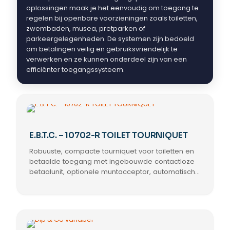
oplossingen maak je het eenvoudig om toegang te
regelen bij openbare voorzieningen zoals toiletten,
zwembaden, musea, pretparken of
parkeergelegenheden. De systemen zijn bedoeld
om betalingen veilig en gebruiksvriendelijk te
verwerken en ze kunnen onderdeel zijn van een
efficiënter toegangssysteem.
E.B.T.C. – 10702-R TOILET TOURNIQUET
Robuuste, compacte tourniquet voor toiletten en
betaalde toegang met ingebouwde contactloze
betaalunit, optionele muntacceptor, automatische
valarm en elektrische aandrijving; 304 RVS, LED-
indicatoren, bi-directioneel, eenvoudige besturing
met potentiaalvrije contacten, inzetbaar binnen
en buiten.