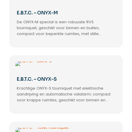
E.B.T.C. – ONYX-M
De ONYX‑M special is een robuuste RVS
tourniquet, geschikt voor binnen en buiten,
compact voor beperkte ruimtes, met stille
elektrische aandrijving, automatische valalarm,
LED‑indicatoren en potentiaalvrije besturing (99%
compatibel).
E.B.T.C. – ONYX-S
Krachtige ONYX-S tourniquet met elektrische
aandrijving en automatische valalarm; compact
voor krappe ruimtes, geschikt voor binnen en
buiten, 304 RVS (316 opt.), LED-indicatie
groen/rood met bovenste pijlen, potentiaalvrije
contacten voor 99% compatibiliteit.