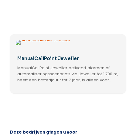
ManualCallPoint Jeweller
ManualCallPoint Jeweller activeert alarmen of
automatiseringsscenario’s via Jeweller tot 1.700 m,
heeft een batterijduur tot 7 jaar, is alleen voor
binnengebruik en wordt gereset met de
Dit
meegeleverde sleutel.
product
heeft
meerdere
variaties.
Deze
optie
kan
Deze bedrijven gingen u voor