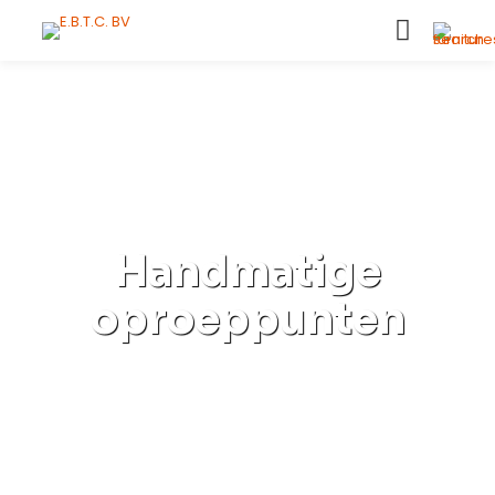
Handmatige
oproeppunten