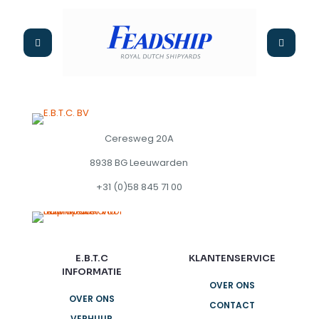
gekozen
worden
op
de
productpagina
Ceresweg 20A
8938 BG Leeuwarden
+31 (0)58 845 71 00
E.B.T.C
KLANTENSERVICE
INFORMATIE
OVER ONS
OVER ONS
CONTACT
VERHUUR