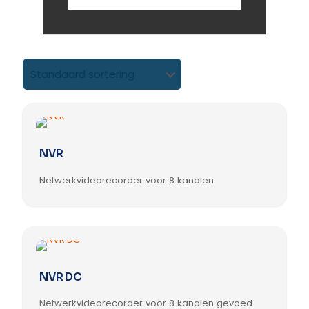
NVR
Netwerkvideorecorder voor 8 kanalen
Dit
product
heeft
meerdere
variaties.
Deze
NVR DC
optie
kan
Netwerkvideorecorder voor 8 kanalen gevoed
gekozen