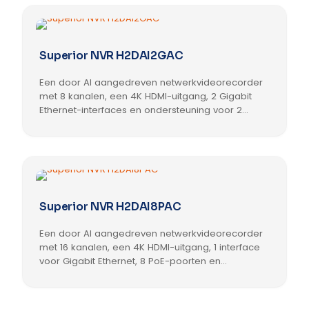
heeft
meerdere
variaties.
Deze
Superior NVR H2DAI2GAC
optie
kan
Een door AI aangedreven netwerkvideorecorder
gekozen
worden
met 8 kanalen, een 4K HDMI-uitgang, 2 Gigabit
op
Ethernet-interfaces en ondersteuning voor 2
de
verwisselbare HDD’s
Dit
productpagina
product
heeft
meerdere
variaties.
Deze
Superior NVR H2DAI8PAC
optie
kan
Een door AI aangedreven netwerkvideorecorder
gekozen
worden
met 16 kanalen, een 4K HDMI-uitgang, 1 interface
op
voor Gigabit Ethernet, 8 PoE-poorten en
de
ondersteuning voor 2 verwisselbare HDD’s
Dit
productpagina
product
heeft