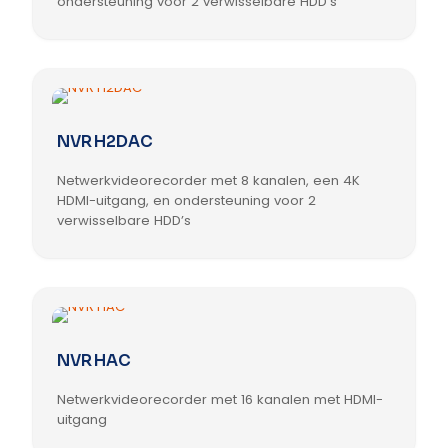
ondersteuning voor 2 verwisselbare HDD’s
Dit
product
heeft
meerdere
variaties.
Deze
NVR H2DAC
optie
kan
Netwerkvideorecorder met 8 kanalen, een 4K
gekozen
worden
HDMI-uitgang, en ondersteuning voor 2
op
verwisselbare HDD’s
de
Dit
productpagina
product
heeft
meerdere
variaties.
Deze
NVR HAC
optie
kan
Netwerkvideorecorder met 16 kanalen met HDMI-
gekozen
worden
uitgang
op
Dit