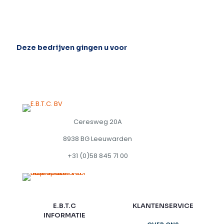
meerdere
variaties.
Deze
optie
kan
Deze bedrijven gingen u voor
gekozen
worden
op
de
productpagina
Ceresweg 20A
8938 BG Leeuwarden
+31 (0)58 845 71 00
E.B.T.C
KLANTENSERVICE
INFORMATIE