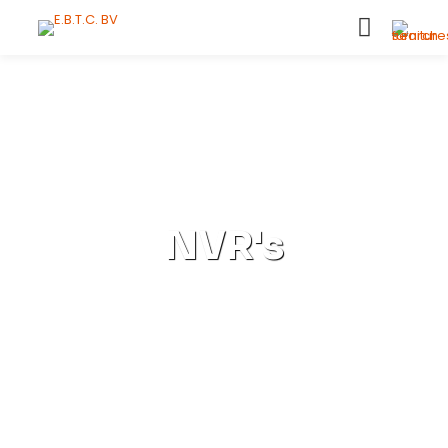
NVR's