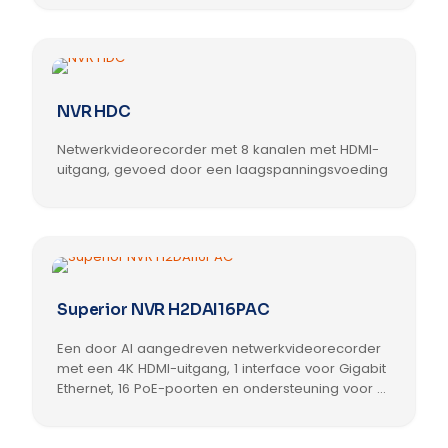
de
product
productpagina
heeft
meerdere
variaties.
Deze
NVR HDC
optie
kan
Netwerkvideorecorder met 8 kanalen met HDMI-
gekozen
worden
uitgang, gevoed door een laagspanningsvoeding
op
Dit
de
product
productpagina
heeft
meerdere
variaties.
Deze
Superior NVR H2DAI16PAC
optie
kan
Een door AI aangedreven netwerkvideorecorder
gekozen
worden
met een 4K HDMI-uitgang, 1 interface voor Gigabit
op
Ethernet, 16 PoE-poorten en ondersteuning voor 2
de
verwisselbare HDD’s
Dit
productpagina
product