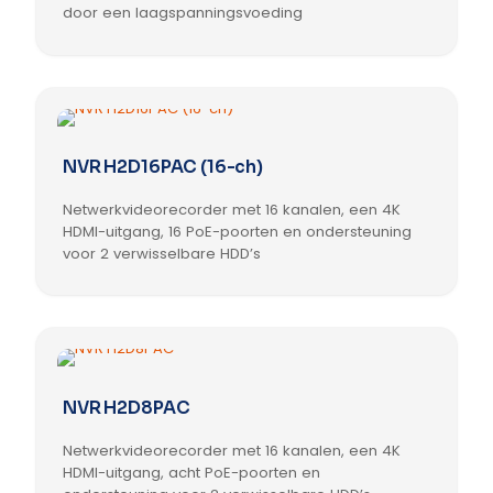
worden
door een laagspanningsvoeding
op
Dit
de
product
productpagina
heeft
meerdere
variaties.
Deze
NVR H2D16PAC (16-ch)
optie
kan
Netwerkvideorecorder met 16 kanalen, een 4K
gekozen
worden
HDMI-uitgang, 16 PoE-poorten en ondersteuning
op
voor 2 verwisselbare HDD’s
de
productpagina
NVR H2D8PAC
Netwerkvideorecorder met 16 kanalen, een 4K
HDMI-uitgang, acht PoE-poorten en