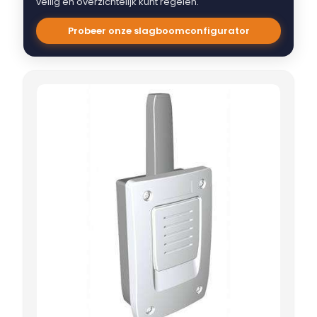
veilig en overzichtelijk kunt regelen.
Probeer onze slagboomconfigurator