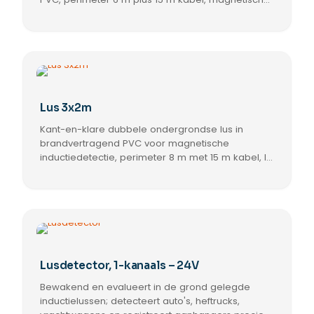
inductie detectie en IP 67 bescherming, direct te
installeren voor betrouwbare voertuigdetectie.
Lus 3x2m
Kant-en-klare dubbele ondergrondse lus in
brandvertragend PVC voor magnetische
inductiedetectie, perimeter 8 m met 15 m kabel, IP
67 bescherming, snelle installatie en betrouwbare
detectie.
Lusdetector, 1-kanaals – 24V
Bewakend en evalueert in de grond gelegde
inductielussen; detecteert auto's, heftrucks,