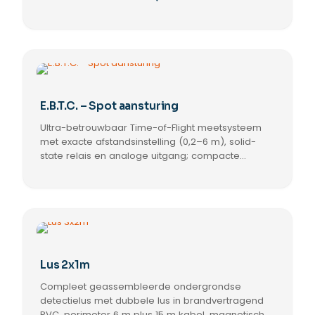
E.B.T.C. – Spot aansturing
Ultra-betrouwbaar Time-of-Flight meetsysteem
met exacte afstandsinstelling (0,2–6 m), solid-
state relais en analoge uitgang; compacte
behuizing, eenvoudige montage, ongevoelig voor
omgevingslicht tot 100.000 Lux, ideaal voor
slagbomen.
Lus 2x1m
Compleet geassembleerde ondergrondse
detectielus met dubbele lus in brandvertragend
PVC, perimeter 6 m plus 15 m kabel, magnetische