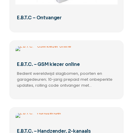
E.B.T.C – Ontvanger
E.B.T.C. – GSM kiezer online
Bedient wereldwijd slagbomen, poorten en
garagedeuren; 10-jarig prepaid met onbeperkte
updates, rolling code ontvanger met
geïntegreerde 868 MHz antenne, IP67 anti-
vandalisme behuizing, 12/24 V DC 1A, tot 10.000
gebruikers.
E.B.T.C. – Handzender, 2-kanaals