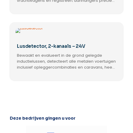
vrachtwagens en registreert aanhangers precies,
met 24 Vac/dc voeding, richtingslogica, display
en galvanische scheiding voor maximale
betrouwbaarheid.
Lusdetector, 2-kanaals – 24V
Bewaakt en evalueert in de grond gelegde
inductielussen, detecteert alle metalen voertuigen
inclusief opleggercombinaties en caravans, heeft
richtingslogica, gebruiksvriendelijk display en
galvanische scheiding voor maximale
betrouwbaarheid.
Deze bedrijven gingen u voor