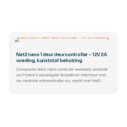
Net2 nano 1 deur deurcontroller – 12V 2A
voeding, kunststof behuizing
Compacte Net2 nano controle-eenheid verbindt
via Paxton's beveiligde draadloze interface met
de centrale administratie-pc, werkt met Net2
classic/plus, wordt als PCB of in kunststof/2A-
behuizing met voeding geleverd en vereist Net2
software.