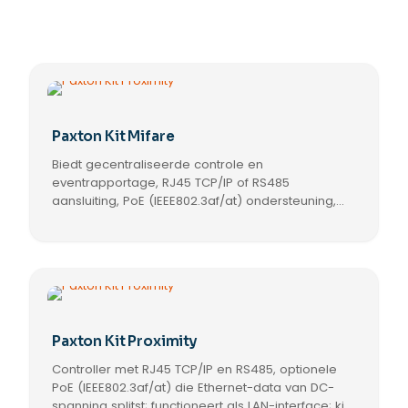
Paxton Kit Mifare
Biedt gecentraliseerde controle en
eventrapportage, RJ45 TCP/IP of RS485
aansluiting, PoE (IEEE802.3af/at) ondersteuning,
FLASH-upgrades, diagnostische LED's en
compatibiliteit met Paxton en derdenlezers.
Paxton Kit Proximity
Controller met RJ45 TCP/IP en RS485, optionele
PoE (IEEE802.3af/at) die Ethernet-data van DC-
spanning splitst; functioneert als LAN-interface; kit