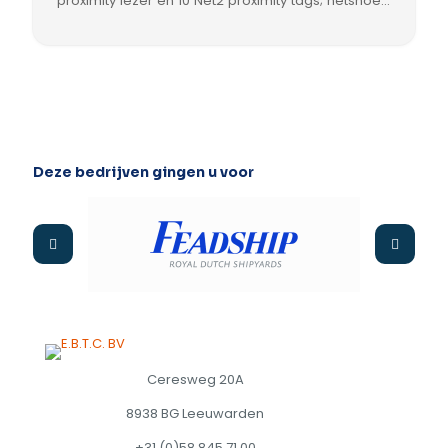
proximity lezer en 10 Net2 proximity tags; netsnoer
meegeleverd, 230VAC-stekker niet inbegrepen.
Deze bedrijven gingen u voor
Ceresweg 20A
8938 BG Leeuwarden
+31 (0)58 845 71 00