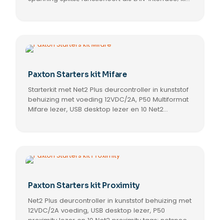
bevat Net2 Plus in kunststof behuizing, 12V/2A
voeding en P50 lezer.
Paxton Starters kit Mifare
Starterkit met Net2 Plus deurcontroller in kunststof
behuizing met voeding 12VDC/2A, P50 Multiformat
Mifare lezer, USB desktop lezer en 10 Net2
proximity sleutels; voedingssnoer meegeleverd
maar zonder 230V stekker.
Paxton Starters kit Proximity
Net2 Plus deurcontroller in kunststof behuizing met
12VDC/2A voeding, USB desktop lezer, P50