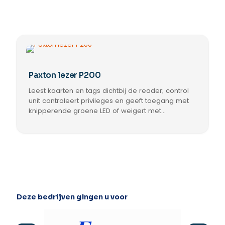
Paxton lezer P200
Leest kaarten en tags dichtbij de reader; control
unit controleert privileges en geeft toegang met
knipperende groene LED of weigert met
knipperende rode LED; geleverd met zwart en wit
front, vervangende covers gratis voor Paxton.
Deze bedrijven gingen u voor