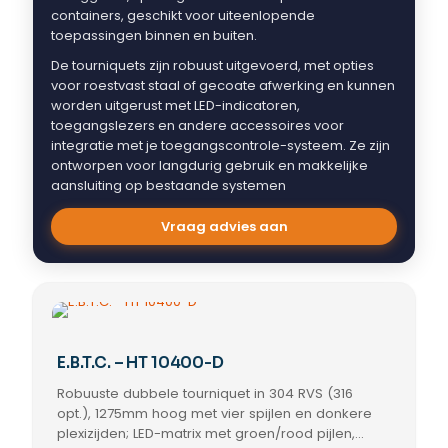
containers, geschikt voor uiteenlopende
toepassingen binnen en buiten.
De tourniquets zijn robuust uitgevoerd, met opties
voor roestvast staal of gecoate afwerking en kunnen
worden uitgerust met LED-indicatoren,
toegangslezers en andere accessoires voor
integratie met je toegangscontrole-systeem. Ze zijn
ontworpen voor langdurig gebruik en makkelijke
aansluiting op bestaande systemen
Vraag advies aan
E.B.T.C. – HT 10400-D
Robuuste dubbele tourniquet in 304 RVS (316
opt.), 1275mm hoog met vier spijlen en donkere
plexizijden; LED-matrix met groen/rood pijlen,