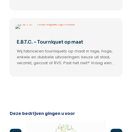
groen/rood pijlen, waterdichte besturing met
potentiaalvrije contacten, 99% compatibel met
toegangscontrole.
E.B.T.C. – Tourniquet op maat
Wij fabriceren tourniquets op maat in lage, hoge,
enkele en dubbele uitvoeringen; keuze uit staal,
verzinkt, gecoat of RVS. Past het niet? Vraag een
offerte. Tevens maatwerk loop- en vluchtdeuren;
informeer bij verkoop.
Deze bedrijven gingen u voor