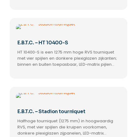
waterdichte besturing en potentiaalvrije
contacten, compatibel met 99%
toegangscontrolesystemen.
E.B.T.C. – HT 10400-S
HT 10400-S is een 1275 mm hoge RVS tourniquet
met vier spijlen en donkere plexiglazen zijkanten;
binnen en buiten toepasbaar, LED-matrix pijlen
(groen/rood), waterdichte besturing met
potentiaalvrije contacten, 99% compatibel met
toegangscontroles.
E.B.T.C. – Stadion tourniquet
Halfhoge tourniquet (1275 mm) in hoogwaardig
RVS, met vier spijlen die kruipen voorkomen,
donkere plexiglazen zijpanelen, LED-matrix