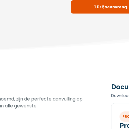
Prijsaanvraag
Docu
Download
oemd, zijn de perfecte aanvulling op
an alle gewenste
PR
Pr