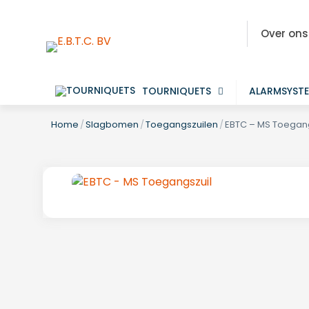
Over ons
TOURNIQUETS
ALARMSYST
Home
/
Slagbomen
/
Toegangszuilen
/
EBTC – MS Toegang