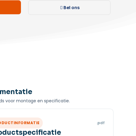
Bel ons
mentatie
s voor montage en specificatie.
ODUCTINFORMATIE
.pdf
oductspecificatie