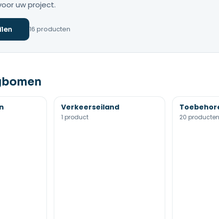
voor uw project.
16 producten
ilen
agbomen
n
Verkeerseiland
Toebehor
1 product
20 producte