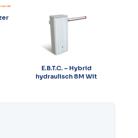
zer
E.B.T.C. – Hybrid
E.B.
hydraulisch 8M Wit