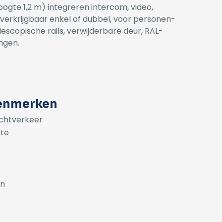
ogte 1,2 m) integreren intercom, video,
 verkrijgbaar enkel of dubbel, voor personen-
escopische rails, verwijderbare deur, RAL-
ngen.
kenmerken
chtverkeer
gte
en