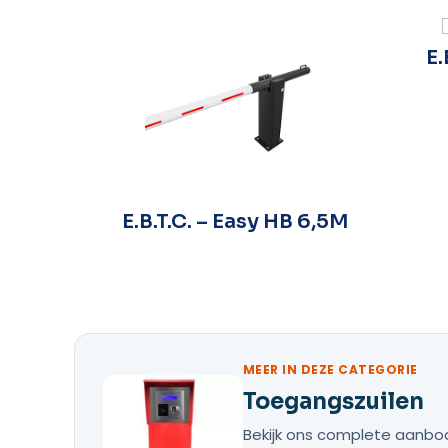
E.
rid
E.B.T.C. – Easy HB 6,5M
 Rood
MEER IN DEZE CATEGORIE
Toegangszuilen
Bekijk ons complete aanbod