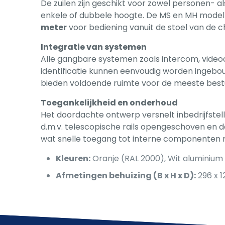
De zuilen zijn geschikt voor zowel personen- 
enkele of dubbele hoogte. De MS en MH model
meter
voor bediening vanuit de stoel van de c
Integratie van systemen
Alle gangbare systemen zoals intercom, video
identificatie kunnen eenvoudig worden ingeb
bieden voldoende ruimte voor de meeste bes
Toegankelijkheid en onderhoud
Het doordachte ontwerp versnelt inbedrijfstel
d.m.v. telescopische rails opengeschoven en 
wat snelle toegang tot interne componenten 
Kleuren:
Oranje (RAL 2000), Wit aluminium 
Afmetingen behuizing (B x H x D):
296 x 