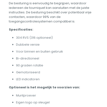
De besturing is eenvoudig te begrijpen, waardoor
iedereen de tourniquet kan aansluiten met de juiste
instructies. De besturing beschikt over potentiaal vrije
contacten, waardoor 99% van de
toegangscontrolesystemen compatibel is.
Specificaties:
304 RVS (316 optioneel)
Dubbele versie
Voor binnen en buiten gebruik
Bi-directioneel
90 graden rotatie
Gemotoriseerd
LED indicatoren
Optioneel is het mogelijk te voorzien van:
Muntproever
Eigen logo op vleugel