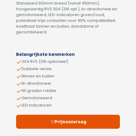
Standaard 900mm breed (vanaf 450mm),
hoogwaardig RVS 304 (316 opt.), bi-directioneel en
gemotoriseerd, LED-indicatoren groen/rood,
potentiaal vrije contacten voor 99% compatibiliteit;
inzetbaar binnen en buiten, standalone of
gecombineerd.
Alternative:
Belangrijkste kenmerken
304 RVS (316 optioneel)
Dubbele versie
Binnen en buiten
Bi-directioneel
90 graden rotatie
Gemotoriseerd
LED indicatoren
Prijsaanvraag