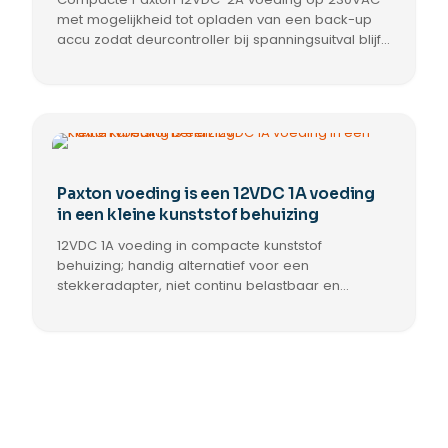
met mogelijkheid tot opladen van een back-up
accu zodat deurcontroller bij spanningsuitval blijft
functioneren; netsnoer meegeleverd,
230VAC‑stekker niet inbegrepen.
Paxton voeding is een 12VDC 1A voeding
in een kleine kunststof behuizing
12VDC 1A voeding in compacte kunststof
behuizing; handig alternatief voor een
stekkeradapter, niet continu belastbaar en
zonder mogelijkheid voor noodstroom batterij;
spanning 11.9 tot 12.10 VDC, afmetingen
108x175x40mm.