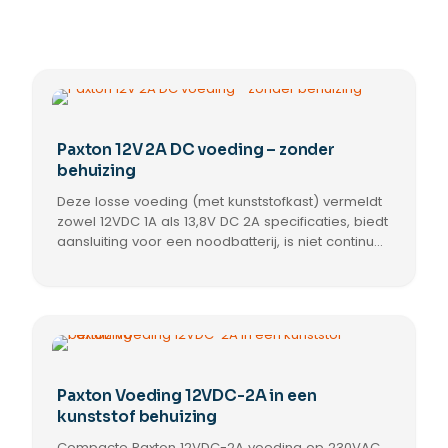
Paxton 12V 2A DC voeding – zonder
behuizing
Deze losse voeding (met kunststofkast) vermeldt
zowel 12VDC 1A als 13,8V DC 2A specificaties, biedt
aansluiting voor een noodbatterij, is niet continu
belastbaar en vervangt een stekkeradapter.
Paxton Voeding 12VDC-2A in een
kunststof behuizing
Compacte Paxton 12VDC-2A voeding op 230VAC