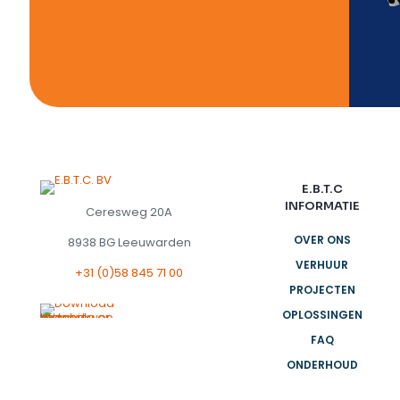
l
t
e
r
n
E.B.T.C
INFORMATIE
Ceresweg 20A
t
i
OVER ONS
8938 BG Leeuwarden
v
VERHUUR
e
+31 (0)58 845 71 00
:
PROJECTEN
OPLOSSINGEN
FAQ
ONDERHOUD