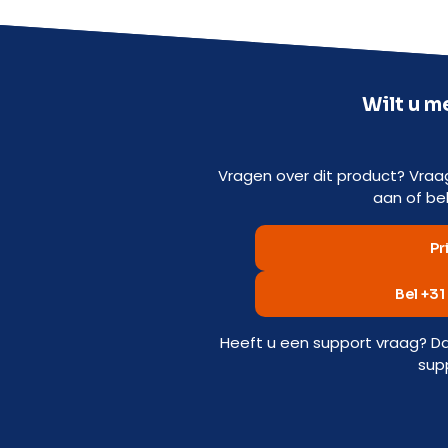
Wilt u m
Vragen over dit product? Vraag
aan of bel
Pr
Bel +31
Heeft u een support vraag? Da
sup