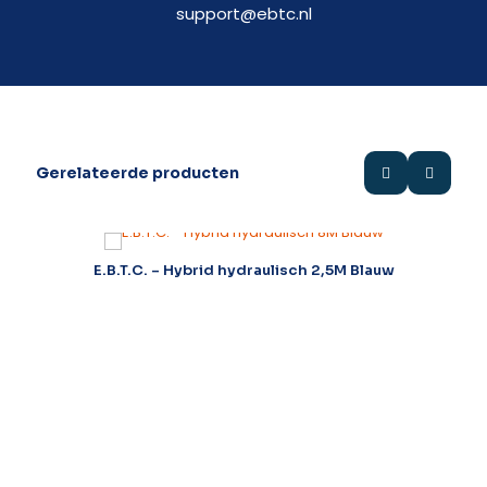
support@ebtc.nl
Gerelateerde producten
E.B.T.C. – Hybrid hydraulisch 2,5M Blauw
E