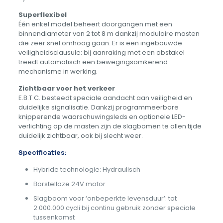
Superflexibel
Één enkel model beheert doorgangen met een
binnendiameter van 2 tot 8 m dankzij modulaire masten
die zeer snel omhoog gaan. Er is een ingebouwde
veiligheidsclausule: bij aanraking met een obstakel
treedt automatisch een bewegingsomkerend
mechanisme in werking.
Zichtbaar voor het verkeer
E.B.T.C. besteedt speciale aandacht aan veiligheid en
duidelijke signalisatie. Dankzij programmeerbare
knipperende waarschuwingsleds en optionele LED-
verlichting op de masten zijn de slagbomen te allen tijde
duidelijk zichtbaar, ook bij slecht weer.
Specificaties:
Hybride technologie: Hydraulisch
Borstelloze 24V motor
Slagboom voor ‘onbeperkte levensduur’: tot
2.000.000 cycli bij continu gebruik zonder speciale
tussenkomst