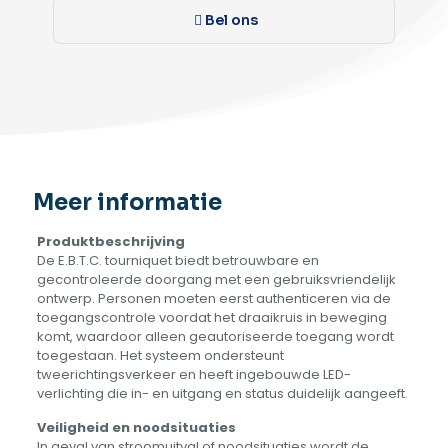
Bel ons
Meer informatie
Produktbeschrijving
De E.B.T.C. tourniquet biedt betrouwbare en
gecontroleerde doorgang met een gebruiksvriendelijk
ontwerp. Personen moeten eerst authenticeren via de
toegangscontrole voordat het draaikruis in beweging
komt, waardoor alleen geautoriseerde toegang wordt
toegestaan. Het systeem ondersteunt
tweerichtingsverkeer en heeft ingebouwde LED-
verlichting die in- en uitgang en status duidelijk aangeeft.
Veiligheid en noodsituaties
In geval van stroomuitval of noodsituaties wordt de