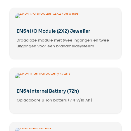
product
heeft
meerdere
variaties.
Deze
optie
EN54 I/O Module (2X2) Jeweller
kan
Draadloze module met twee ingangen en twee
gekozen
worden
uitgangen voor een brandmeldsysteem
op
de
productpagina
EN54 Internal Battery (72h)
Oplaadbare Li-ion batterij (7,4 V/10 Ah)