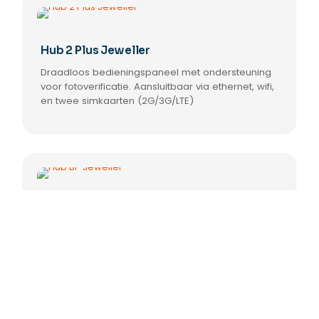
meerdere
variaties.
Deze
optie
Hub 2 Plus Jeweller
kan
Draadloos bedieningspaneel met ondersteuning
gekozen
worden
voor fotoverificatie. Aansluitbaar via ethernet, wifi,
op
en twee simkaarten (2G/3G/LTE)
de
productpagina
Hub BP Jeweller
Draadloos bedieningspaneel op batterijen.
Ondersteunt fotoverificatie. Aansluitbaar via twee
simkaarten (2G/3G/LTE).