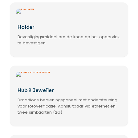
Holder
Bevestigingsmiddel om de knop op het oppervlak
te bevestigen
Hub 2 Jeweller
Draadloos bedieningspaneel met ondersteuning
voor fotoverificatie. Aansluitbaar via ethernet en
twee simkaarten (2G)
Dit
product
heeft