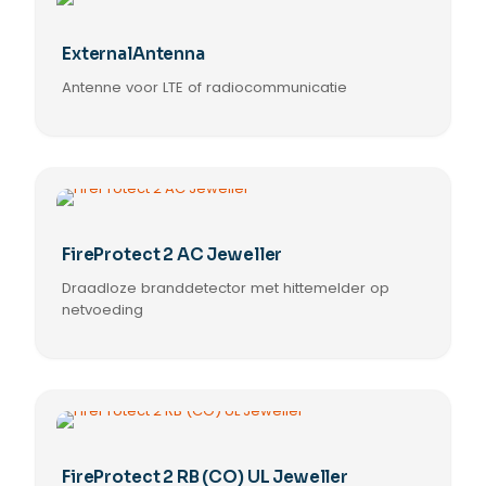
ExternalAntenna
Antenne voor LTE of radiocommunicatie
FireProtect 2 AC Jeweller
Draadloze branddetector met hittemelder op
netvoeding
Dit
product
heeft
meerdere
variaties.
Deze
optie
FireProtect 2 RB (CO) UL Jeweller