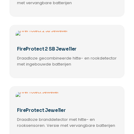
met vervangbare batterijen
Dit
product
heeft
meerdere
variaties.
Deze
optie
FireProtect 2 SB Jeweller
kan
Draadloze gecombineerde hitte- en rookdetector
gekozen
worden
met ingebouwde batterijen
op
Dit
de
product
productpagina
heeft
meerdere
variaties.
Deze
optie
FireProtect Jeweller
kan
Draadloze branddetector met hitte- en
gekozen
worden
rooksensoren. Versie met vervangbare batterijen
op