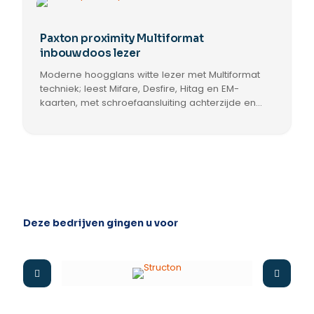
Paxton proximity Multiformat
inbouwdoos lezer
Moderne hoogglans witte lezer met Multiformat
techniek; leest Mifare, Desfire, Hitag en EM-
kaarten, met schroefaansluiting achterzijde en
montage op standaard 230v inbouwdoos;
geschikt voor binnen, nieuwbouw en renovatie.
Deze bedrijven gingen u voor