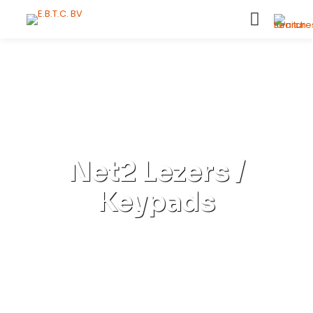
Net2 Lezers /
Keypads