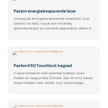
Paxton energiebesparende lezer
Compacte energiebesparende kaartlezer voor
Switch2 en Net2; houdt een Proximity
gebruikerskaart en schakelt apparatuur alleen bij
geautoriseerde kaart. Met Net2 ondersteunt de
lezer Mifare en EM4100 kaartformaten; keuze uit
zwarte of witte covers.
Paxton K50 Touchlock keypad
K‑serie klavieren met verlichte toetsen, twee
maten en laag profiel (minder dan 16 mm); kabel
loopt midden naar achter voor eenvoudige
montage; IPX7 geschikt voor buiten; wit of zwart
front; vervangende fronten gratis.