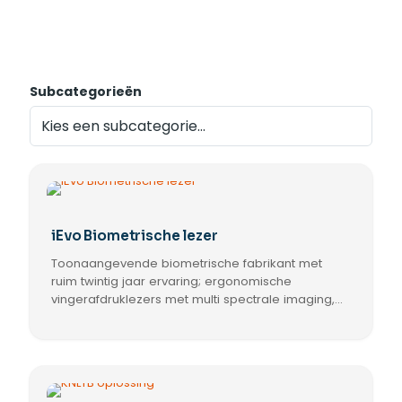
Subcategorieën
iEvo Biometrische lezer
Toonaangevende biometrische fabrikant met
ruim twintig jaar ervaring; ergonomische
vingerafdruklezers met multi spectrale imaging,
hoge betrouwbaarheid en 8000 vingers
capaciteit; Ultimate voor binnen en buiten, Micro
voor intern; Net2-integratie 4.26.