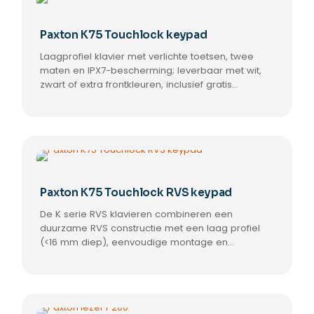
Paxton K75 Touchlock keypad
Laagprofiel klavier met verlichte toetsen, twee
maten en IPX7-bescherming; leverbaar met wit,
zwart of extra frontkleuren, inclusief gratis
vervangende fronten en eenvoudige
kabeluitgang voor nauwkeurige montage.
Paxton K75 Touchlock RVS keypad
De K serie RVS klavieren combineren een
duurzame RVS constructie met een laag profiel
(<16 mm diep), eenvoudige montage en
compatibiliteit voor integratie in Switch2 en Net2
systemen.