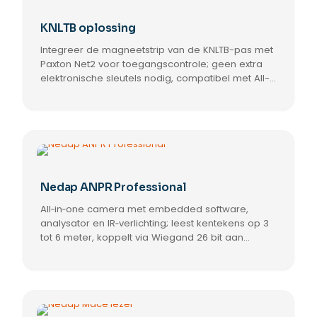
KNLTB oplossing
Integreer de magneetstrip van de KNLTB-pas met
Paxton Net2 voor toegangscontrole; geen extra
elektronische sleutels nodig, compatibel met All-
united afhangborden, regelt toegang en kan
inbraakalarm per gebruiker bedienen.
Nedap ANPR Professional
All‑in‑one camera met embedded software,
analysator en IR‑verlichting; leest kentekens op 3
tot 6 meter, koppelt via Wiegand 26 bit aan
Paxton Net2 en Net2 plus, ondersteunt WIM en
VMS-integratie.