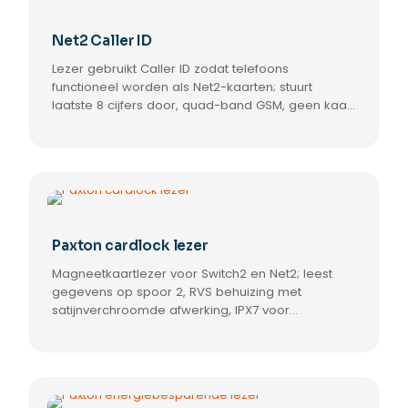
Net2 Caller ID
Lezer gebruikt Caller ID zodat telefoons
functioneel worden als Net2-kaarten; stuurt
laatste 8 cijfers door, quad-band GSM, geen kaart
nodig, werkt met Net2 controllers en Paxton
lezers; SIM kan abonnementskosten hebben.
Paxton cardlock lezer
Magneetkaartlezer voor Switch2 en Net2; leest
gegevens op spoor 2, RVS behuizing met
satijnverchroomde afwerking, IPX7 voor
buitengebruik, bedrading op de controle eenheid;
controle-eenheid verleent of weigert toegang.