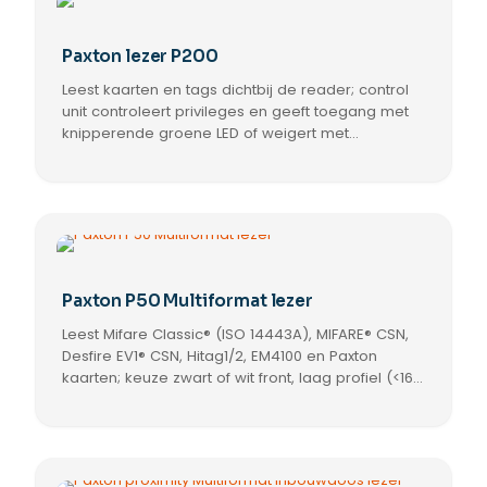
Paxton lezer P200
Leest kaarten en tags dichtbij de reader; control
unit controleert privileges en geeft toegang met
knipperende groene LED of weigert met
knipperende rode LED; geleverd met zwart en wit
front, vervangende covers gratis voor Paxton.
Paxton P50 Multiformat lezer
Leest Mifare Classic® (ISO 14443A), MIFARE® CSN,
Desfire EV1® CSN, Hitag1/2, EM4100 en Paxton
kaarten; keuze zwart of wit front, laag profiel (<16
mm), IPX7, vervangbare frontjes gratis.