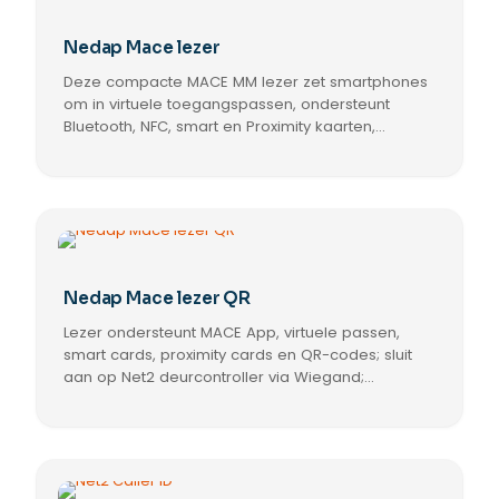
Nedap Mace lezer
Deze compacte MACE MM lezer zet smartphones
om in virtuele toegangspassen, ondersteunt
Bluetooth, NFC, smart en Proximity kaarten,
communiceert via Wiegand met Net2
deurcontrollers en laat toegangsrechten beheren
in Net2.
Nedap Mace lezer QR
Lezer ondersteunt MACE App, virtuele passen,
smart cards, proximity cards en QR-codes; sluit
aan op Net2 deurcontroller via Wiegand;
gebruikerscredentials beheerbaar in Net2; LED-
aansturing en 5 meter aangegoten kabel
inbegrepen.