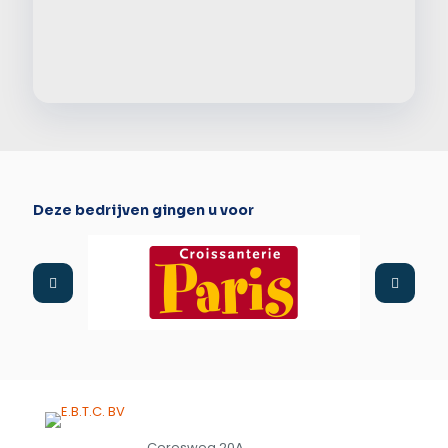
Alter
Deze bedrijven gingen u voor
Ceresweg 20A