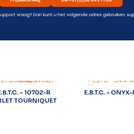
Prijsaanvraag
Bel +31 (0)58 845 71 00
support vraag? Dan kunt u het volgende adres gebruiken: su
E.B.T.C. – 10702-R
E.B.T.C. – ONYX
ILET TOURNIQUET