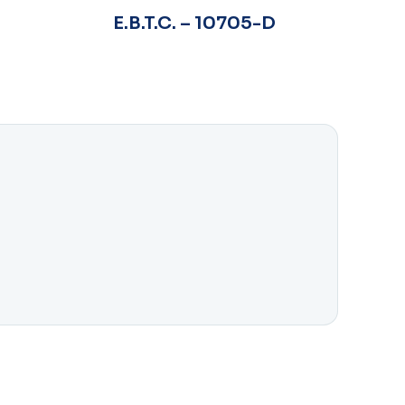
E.B.T.C. – 10705-D
E.B