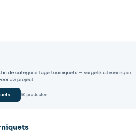
in de categorie Lage tourniquets — vergelijk uitvoeringen
voor uw project.
50 producten
quets
rniquets