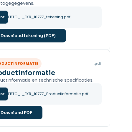
tagegegevens.
EBTC_-_FKR_10777_tekening.pdf
PDF
Download tekening (PDF)
ODUCTINFORMATIE
.pdf
oductinformatie
uctinformatie en technische specificaties.
EBTC_-_FKR_10777_Productinformatie.pdf
PDF
Download PDF