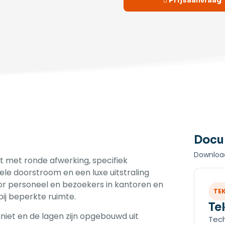
Prijsaanvraag
Docu
Download
et met ronde afwerking, specifiek
e doorstroom en een luxe uitstraling
voor personeel en bezoekers in kantoren en
TE
j beperkte ruimte.
Te
niet en de lagen zijn opgebouwd uit
Tech