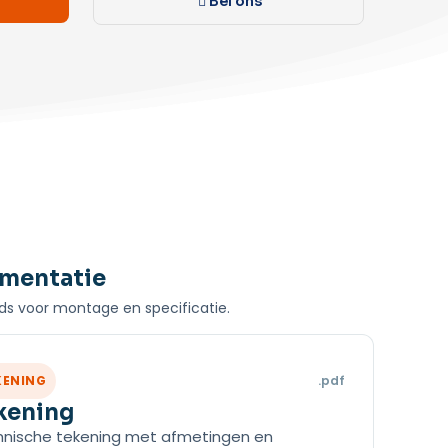
Bel ons
mentatie
s voor montage en specificatie.
KENING
.pdf
kening
nische tekening met afmetingen en