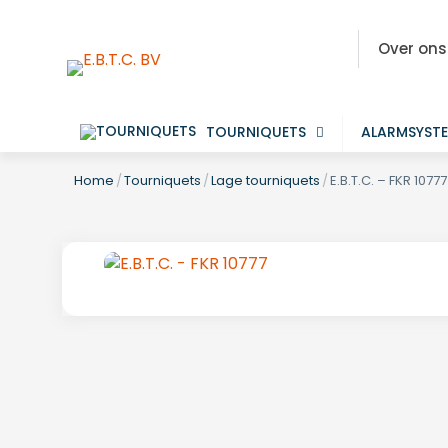
Over ons
TOURNIQUETS
ALARMSYST
Home
/
Tourniquets
/
Lage tourniquets
/
E.B.T.C. – FKR 10777