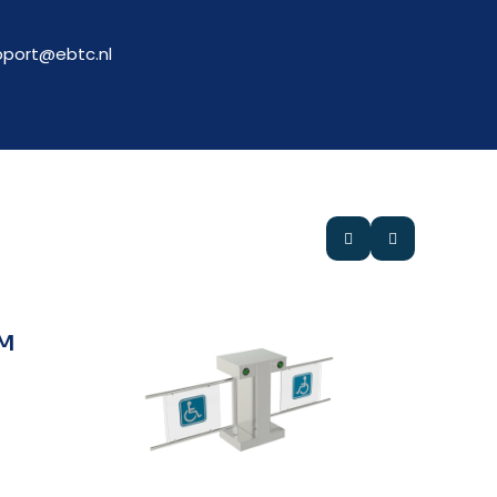
pport@ebtc.nl
-M