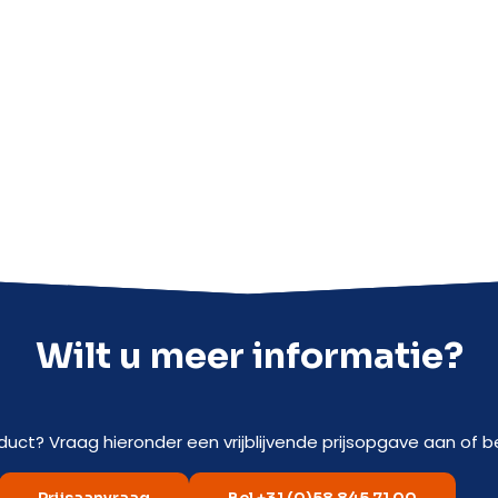
Wilt u meer informatie?
duct? Vraag hieronder een vrijblijvende prijsopgave aan of be