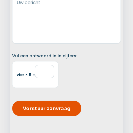
Uw bericht
Vul een antwoord in in cijfers:
vier × 5 =
Alter