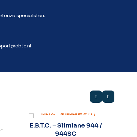
l onze specialisten.
pport@ebtc.nl
E.B.T.C. – Slimlane 944 /
E.B.T.
944SC