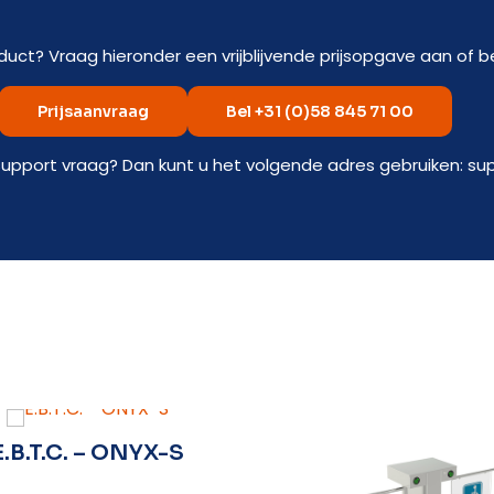
duct? Vraag hieronder een vrijblijvende prijsopgave aan of be
Prijsaanvraag
Bel +31 (0)58 845 71 00
support vraag? Dan kunt u het volgende adres gebruiken: su
E.B.T.C. – ONYX-S