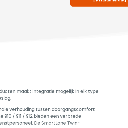
Prijsaanvraag
ucten maakt integratie mogelijk in elk type
slag.
imale verhouding tussen doorgangscomfort
 910 / 911 / 912 bieden een verbrede
enstpersoneel. De SmartLane Twin-