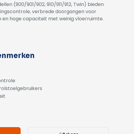
len (900/901/902, 910/911/912, Twin) bieden
ingscontrole, verbrede doorgangen voor
en hoge capaciteit met weinig vloerruimte.
kenmerken
ontrole
olstoelgebruikers
eit