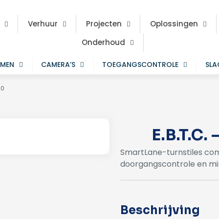
Verhuur
Projecten
Oplossingen
Onderhoud
EMEN
CAMERA’S
TOEGANGSCONTROLE
SL
00
E.B.T.C
SmartLane-turnstiles co
doorgangscontrole en min
Beschrijving