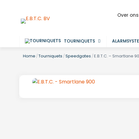
Over ons
TOURNIQUETS
ALARMSYST
Home
/
Tourniquets
/
Speedgates
/
E.B.T.C. – Smartlane 9