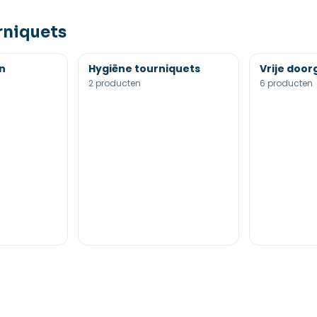
rniquets
en
Hygiëne tourniquets
Vrije doo
2 producten
6 producten