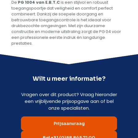
De
PG 1004 van E.B.T.C
is een stijlvol en robuust
toegangspoortje dat veiligheid en comfort perfect
combineert. Dankzij de soepele doorgang en
betrouwbare toegangscontrole is het ideaal voor
drukbezochte omgevingen. Met zijn duurzame
constructie en moderne uitstraling zorgt de PG 04 voor
een professionele eerste indruk én langdurige
prestaties.
Wilt u meer informatie?
Vragen over dit product? Vraag hieronder
een vrijblijvende prijsopgave aan of bel
onze specialisten.
Prijsaanvraag
Bel +31 (0)58 845 71 00