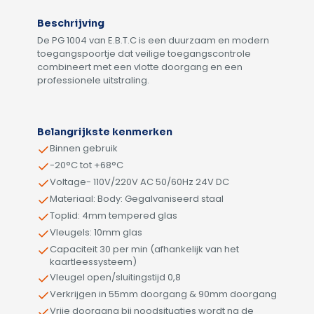
Beschrijving
De PG 1004 van E.B.T.C is een duurzaam en modern
toegangspoortje dat veilige toegangscontrole
combineert met een vlotte doorgang en een
professionele uitstraling.
Alternative:
Belangrijkste kenmerken
Binnen gebruik
-20°C tot +68°C
Voltage- 110V/220V AC 50/60Hz 24V DC
Materiaal: Body: Gegalvaniseerd staal
Toplid: 4mm tempered glas
Vleugels: 10mm glas
Capaciteit 30 per min (afhankelijk van het
kaartleessysteem)
Vleugel open/sluitingstijd 0,8
Verkrijgen in 55mm doorgang & 90mm doorgang
Vrije doorgang bij noodsituaties wordt na de