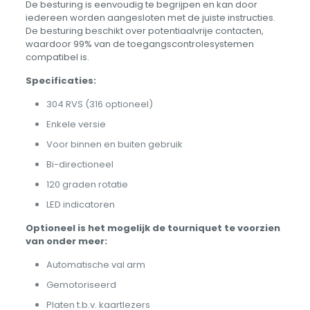
De besturing is eenvoudig te begrijpen en kan door
iedereen worden aangesloten met de juiste instructies.
De besturing beschikt over potentiaalvrije contacten,
waardoor 99% van de toegangscontrolesystemen
compatibel is.
Specificaties:
304 RVS (316 optioneel)
Enkele versie
Voor binnen en buiten gebruik
Bi-directioneel
120 graden rotatie
LED indicatoren
Optioneel is het mogelijk de tourniquet te voorzien
van onder meer:
Automatische val arm
Gemotoriseerd
Platen t.b.v. kaartlezers